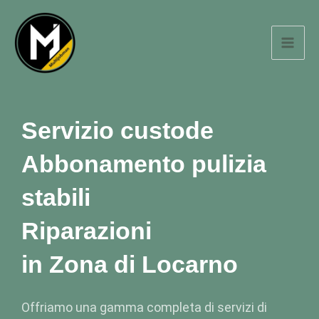
跳
Mai
至
Men
主
要
內
容
Servizio custode
Abbonamento pulizia
stabili
Riparazioni
in Zona di Locarno
Offriamo una gamma completa di servizi di